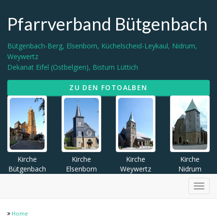
Pfarrverband Bütgenbach
Bütgenbach-Berg, Elsenborn, Küchelscheid-Leykaul, Nidrum,
Weywertz
Dekanat Eifel (Ostbelgien), Bistum Lüttich
ZU DEN FOTOALBEN
Kirche
Kirche
Kirche
Kirche
Bütgenbach
Elsenborn
Weywertz
Nidrum
Menü
Home