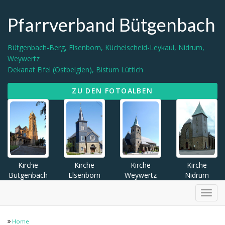
Pfarrverband Bütgenbach
Bütgenbach-Berg, Elsenborn, Küchelscheid-Leykaul, Nidrum,
Weywertz
Dekanat Eifel (Ostbelgien), Bistum Lüttich
ZU DEN FOTOALBEN
Kirche
Kirche
Kirche
Kirche
Bütgenbach
Elsenborn
Weywertz
Nidrum
Menü
Home